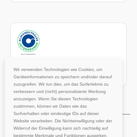
Im Rahmen unseres Engagements in der Allianz für
Klima und Entwicklung gleichen wir unsere CO2-
Wir verwenden Technologien wie Cookies, um
Emissionen durch weltweite Projekte aus.
Geräteinformationen zu speichern und/oder darauf
Zur Website von Climate Extender: Klimaneutrales Unternehmen
zuzugreifen. Wir tun dies, um das Surferlebnis zu
verbessern und (nicht) personalisierte Werbung
anzuzeigen. Wenn Sie diesen Technologien
zustimmen, können wir Daten wie das
Surfverhalten oder eindeutige IDs auf dieser
Website verarbeiten. Die Nichteinwilligung oder der
©1996-2026 Deutsche Hochschulwerbung und -
Widerruf der Einwilligung kann sich nachteilig auf
vertriebs GmbH. Alle Rechte vorbehalten.
bestimmte Merkmale und Funktionen auswirken.