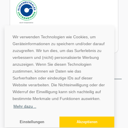
Im Rahmen unseres Engagements in der Allianz für
Klima und Entwicklung gleichen wir unsere CO2-
Wir verwenden Technologien wie Cookies, um
Emissionen durch weltweite Projekte aus.
Geräteinformationen zu speichern und/oder darauf
Zur Website von Climate Extender: Klimaneutrales Unternehmen
zuzugreifen. Wir tun dies, um das Surferlebnis zu
verbessern und (nicht) personalisierte Werbung
anzuzeigen. Wenn Sie diesen Technologien
zustimmen, können wir Daten wie das
Surfverhalten oder eindeutige IDs auf dieser
Website verarbeiten. Die Nichteinwilligung oder der
©1996-2026 Deutsche Hochschulwerbung und -
Widerruf der Einwilligung kann sich nachteilig auf
vertriebs GmbH. Alle Rechte vorbehalten.
bestimmte Merkmale und Funktionen auswirken.
AGB
Impressum
Datenschutz
Mehr dazu ..
Barrierefreiheit
Einstellungen
Akzeptieren