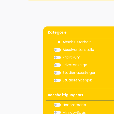
Kategorie
Abschlussarbeit
Absolventenstelle
Praktikum
Privatanzeige
Studienaussteiger
Studierendenjob
Beschäftigungsart
Honorarbasis
Minijob-Basis