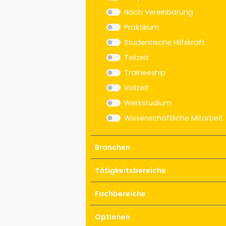
Nach Vereinbarung
Praktikum
Studentische Hilfskraft
Teilzeit
Traineeship
Vollzeit
Werkstudium
Wissenschaftliche Mitarbeit
Branchen
Tätigkeitsbereiche
Fachbereiche
Optionen